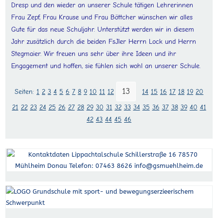
Dresp und den wieder an unserer Schule tätigen Lehrerinnen
Frau Zepf, Frau Krause und Frau Böttcher wünschen wir alles
Gute für das neue Schuljahr. Unterstützt werden wir in diesem
Jahr zusätzlich durch die beiden FsJler Herrn Lock und Herrn
Stegmaier. Wir freuen uns sehr über ihre Ideen und ihr
Engagement und hoffen, sie fühlen sich wohl an unserer Schule.
13
Seiten:
1
2
3
4
5
6
7
8
9
10
11
12
14
15
16
17
18
19
20
21
22
23
24
25
26
27
28
29
30
31
32
33
34
35
36
37
38
39
40
41
42
43
44
45
46